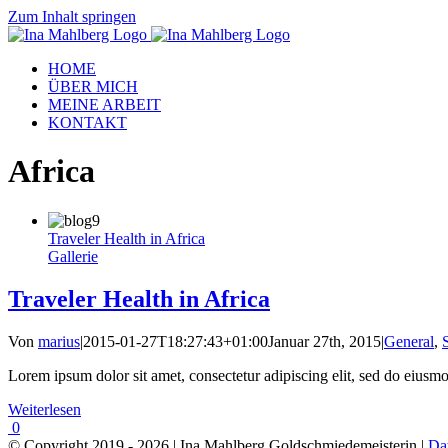
Zum Inhalt springen
HOME
ÜBER MICH
MEINE ARBEIT
KONTAKT
Africa
Traveler Health in Africa
Gallerie
Traveler Health in Africa
Von
marius
|
2015-01-27T18:27:43+01:00
Januar 27th, 2015
|
General
,
Lorem ipsum dolor sit amet, consectetur adipiscing elit, sed do eiusm
Weiterlesen
0
© Copyright 2019 -
2026 | Ina Mahlberg Goldschmiedemeisterin |
Da